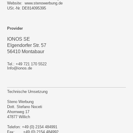
Website: www.stenowerbung.de
USt.-Nr. DE814095395
Provider
IONOS SE
Elgendorfer Str. 57
56410 Montabaur
Tel.: +49 721 170 5522
Info@ionos.de
Technische Umsetzung
Steno Werbung
Dott. Stefano Noceti
Ahornweg 17
47877 Willich
Telefon: +49 (0) 2154 484991
Fax: +49 (0) 2154 484992